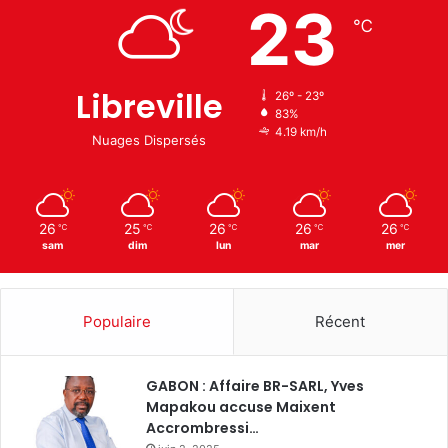
23
℃
Libreville
26º - 23º
83%
4.19 km/h
Nuages Dispersés
26
25
26
26
26
℃
℃
℃
℃
℃
sam
dim
lun
mar
mer
Populaire
Récent
GABON : Affaire BR-SARL, Yves
Mapakou accuse Maixent
Accrombressi…