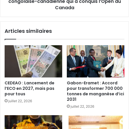
conquis
congolaise-canadienne qui a conquis l’Open du
l’Open
Canada
du
Canada
Articles similaires
CEDEAO : Lancement de
Gabon-Eramet : Accord
l’ECO en 2027, mais pas
pour transformer 700 000
pour tous‎
tonnes de manganèse d’ici
2031
juillet 22, 2026
juillet 22, 2026