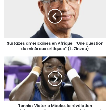
américaines
en
Afrique
:
"Une
question
de
minéraux
Surtaxes américaines en Afrique : "Une question
critiques"
(L.
de minéraux critiques" (L. Zinzou)
Zinzou)
Tennis
:
Victoria
Mboko,
la
révélation
congolaise-
canadienne
qui
Tennis : Victoria Mboko, la révélation
a