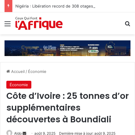
Nigéria : Libération record de 308 otages, mais les enlèvements perdurent
Menu
R
Accueil
/
Économie
Économie
‎Côte d’Ivoire : 25 tonnes d’or
supplémentaires
découvertes à Boundiali
Envoyer
Aldo
août 9, 2025
Dernière mise à jour: août 9, 2025