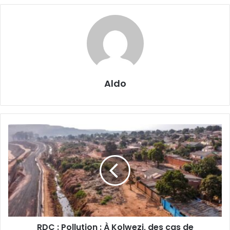
Aldo
RDC
:
Pollution
:
À
Kolwezi,
des
cas
de
RDC : Pollution : À Kolwezi, des cas de
saignement