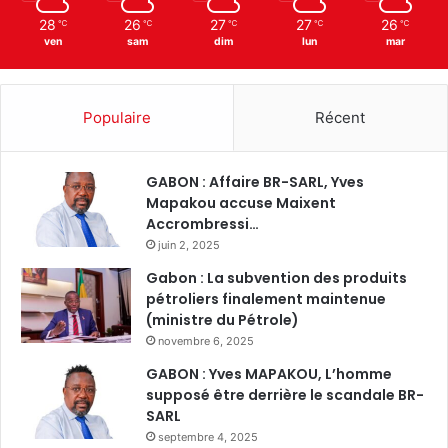
28
26
27
27
26
℃
℃
℃
℃
℃
ven
sam
dim
lun
mar
Populaire
Récent
GABON : Affaire BR-SARL, Yves
Mapakou accuse Maixent
Accrombressi…
juin 2, 2025
Gabon : La subvention des produits
pétroliers finalement maintenue
(ministre du Pétrole)
novembre 6, 2025
GABON : Yves MAPAKOU, L’homme
supposé être derrière le scandale BR-
SARL
septembre 4, 2025