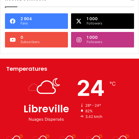
2 904
1 000
Fans
Followers
0
1 000
Subscribers
Followers
Temperatures
24
℃
Libreville
28º - 24º
82%
3.42 km/h
Nuages Dispersés