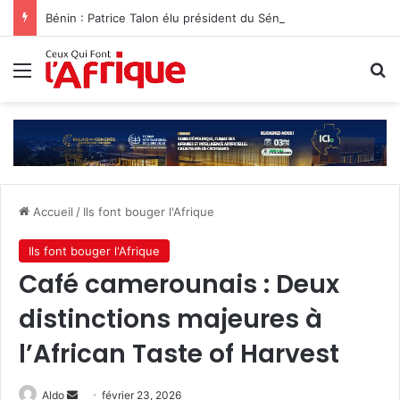
Bénin : Patrice Talon élu président du Sénat‎
Menu
R
Accueil
/
Ils font bouger l'Afrique
Ils font bouger l'Afrique
Café camerounais : Deux
distinctions majeures à
l’African Taste of Harvest
Envoyer
Aldo
février 23, 2026