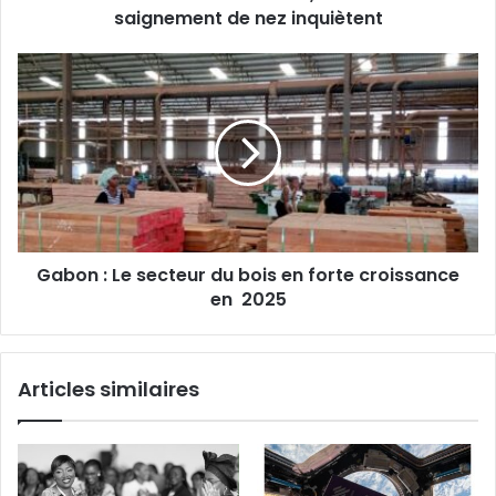
de
saignement de nez inquiètent
nez
inquiètent
Gabon
:
Le
secteur
du
bois
en
forte
croissance
Gabon : Le secteur du bois en forte croissance
en
2025
en 2025
Articles similaires