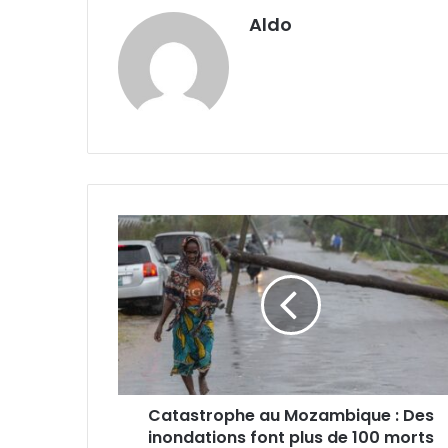
Aldo
Catastrophe
au
Mozambique
:
Des
inondations
font
plus
de
Catastrophe au Mozambique : Des
100
morts
inondations font plus de 100 morts