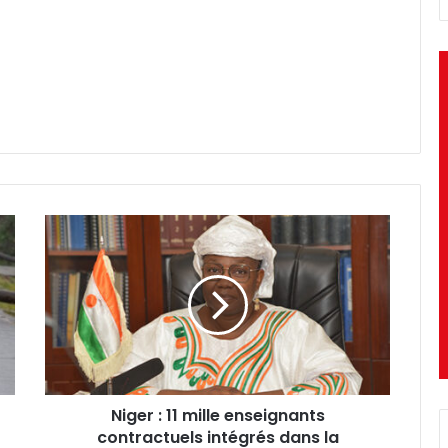
Niger
:
11
mille
enseignants
contractuels
intégrés
dans
la
Niger : 11 mille enseignants
Fonction
publique
contractuels intégrés dans la