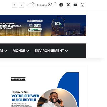
℃
Facebook
X
YouTube
Instagram
23
Libreville
TS
MONDE
ENVIRONNEMENT