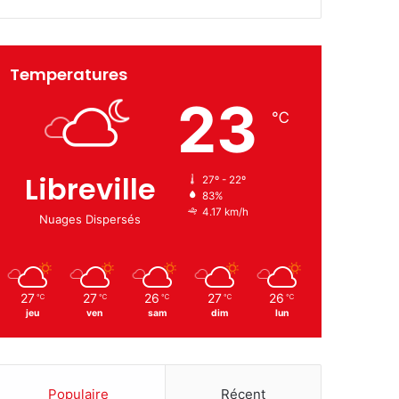
Temperatures
23
℃
Libreville
27º - 22º
83%
4.17 km/h
Nuages Dispersés
27
27
26
27
26
℃
℃
℃
℃
℃
jeu
ven
sam
dim
lun
Populaire
Récent