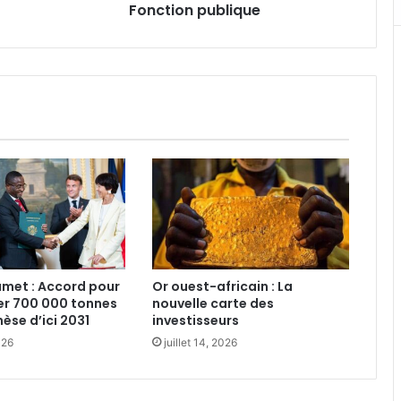
Fonction publique
met : Accord pour
Or ouest-africain : La
er 700 000 tonnes
nouvelle carte des
se d’ici 2031
investisseurs‎
026
juillet 14, 2026