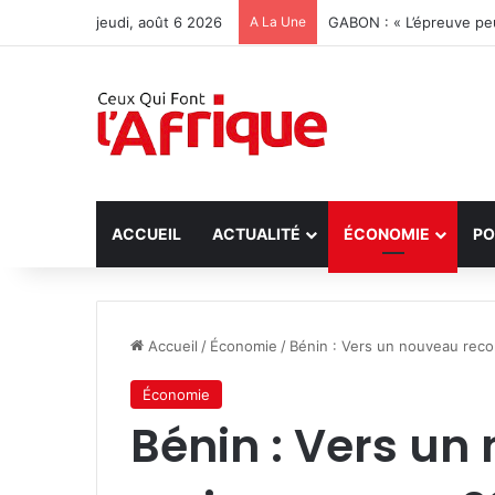
jeudi, août 6 2026
A La Une
GABON : « L’épreuve peu
ACCUEIL
ACTUALITÉ
ÉCONOMIE
PO
Accueil
/
Économie
/
Bénin : Vers un nouveau reco
Économie
Bénin : Vers un