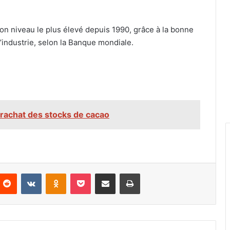
son niveau le plus élevé depuis 1990, grâce à la bonne
’industrie, selon la Banque mondiale.
le rachat des stocks de cacao
nterest
Reddit
VKontakte
Odnoklassniki
Pocket
Partager par email
Imprimer