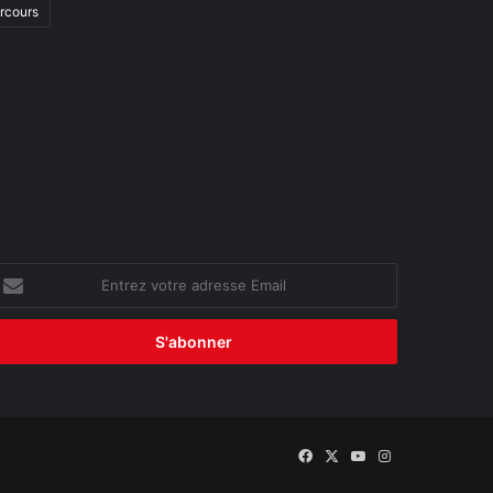
arcours
ntrez
otre
dresse
mail
Facebook
X
YouTube
Instagram