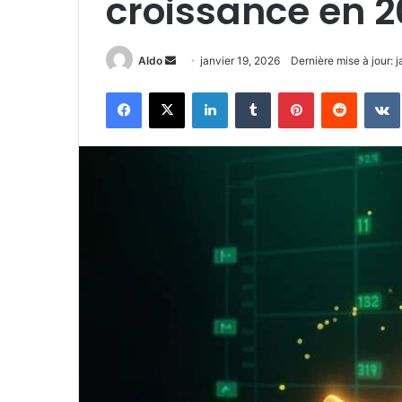
croissance en 
Envoyer
Aldo
janvier 19, 2026
Dernière mise à jour: 
un
Facebook
X
Linkedin
Tumblr
Pinterest
Reddit
courriel