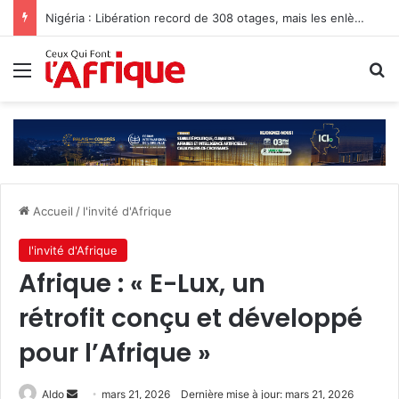
Nigéria : Libération record de 308 otages, mais les enlèvements perdurent
Menu
R
Accueil
/
l'invité d'Afrique
l'invité d'Afrique
Afrique : « E-Lux, un
rétrofit conçu et développé
pour l’Afrique »
Envoyer
Aldo
mars 21, 2026
Dernière mise à jour: mars 21, 2026