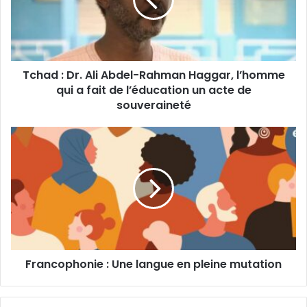
Abdel-
Rahman
Haggar,
l’homme
qui
Tchad : Dr. Ali Abdel-Rahman Haggar, l’homme
a
fait
qui a fait de l’éducation un acte de
de
souveraineté
l’éducation
un
Francophonie
acte
:
de
Une
souveraineté
langue
en
pleine
mutation
Francophonie : Une langue en pleine mutation