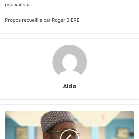
populations.
Propos recueillis par Roger BIERE
Aldo
Tchad
:
Dr.
Ali