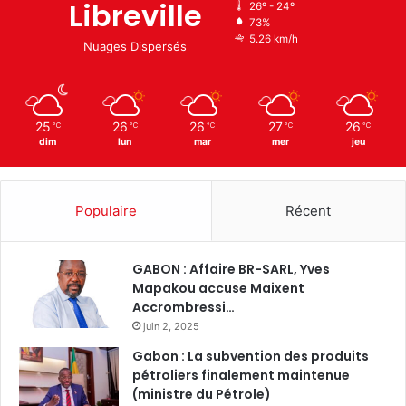
Libreville
26º - 24º
73%
5.26 km/h
Nuages Dispersés
25
26
26
27
26
℃
℃
℃
℃
℃
dim
lun
mar
mer
jeu
Populaire
Récent
GABON : Affaire BR-SARL, Yves
Mapakou accuse Maixent
Accrombressi…
juin 2, 2025
Gabon : La subvention des produits
pétroliers finalement maintenue
(ministre du Pétrole)