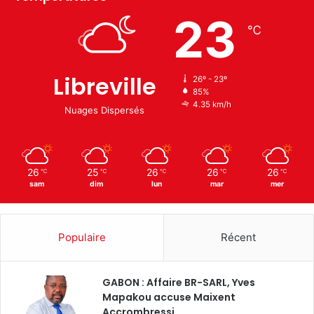
23
℃
Libreville
26º - 23º
85%
4.35 km/h
Nuages Dispersés
26
25
26
26
26
℃
℃
℃
℃
℃
sam
dim
lun
mar
mer
Populaire
Récent
GABON : Affaire BR-SARL, Yves
Mapakou accuse Maixent
Accrombressi…