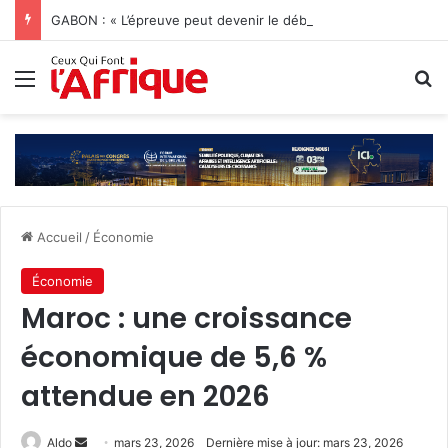
GABON : « L’épreuve peut devenir le début d’une vie nouvelle » Jonathan Diamant Boukinda
Menu
R
Accueil
/
Économie
Économie
Maroc : une croissance
économique de 5,6 %
attendue en 2026
Envoyer
Aldo
mars 23, 2026
Dernière mise à jour: mars 23, 2026