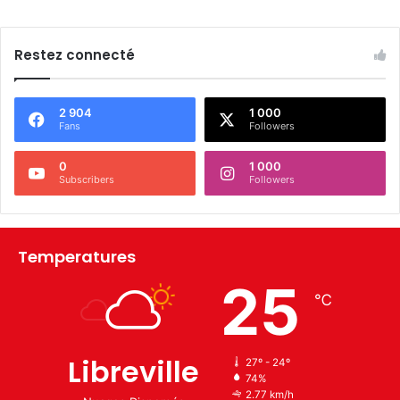
Restez connecté
2 904
1 000
Fans
Followers
0
1 000
Subscribers
Followers
Temperatures
25
℃
Libreville
27º - 24º
74%
2.77 km/h