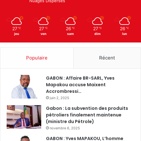
Nuages Dispersés
27
27
26
27
26
℃
℃
℃
℃
℃
jeu
ven
sam
dim
lun
Populaire
Récent
GABON : Affaire BR-SARL, Yves
Mapakou accuse Maixent
Accrombressi…
juin 2, 2025
Gabon : La subvention des produits
pétroliers finalement maintenue
(ministre du Pétrole)
novembre 6, 2025
GABON : Yves MAPAKOU, L’homme