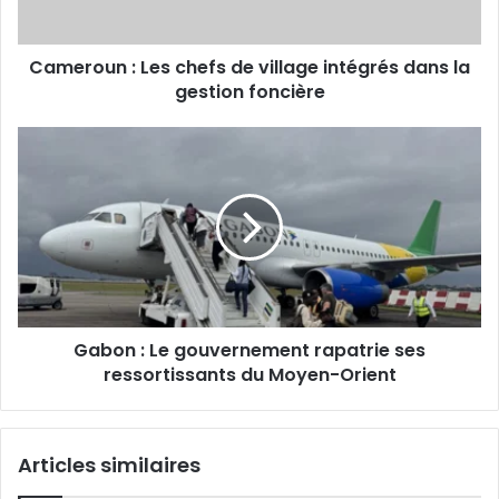
dans
la
Cameroun : Les chefs de village intégrés dans la
gestion
foncière
gestion foncière
Gabon
:
Le
gouvernement
rapatrie
ses
ressortissants
du
Moyen-
Gabon : Le gouvernement rapatrie ses
Orient
ressortissants du Moyen-Orient
Articles similaires