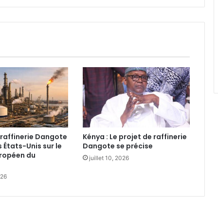
BAD
la raffinerie Dangote
Kénya : Le projet de raffinerie
 États-Unis sur le
Dangote se précise
ropéen du
juillet 10, 2026
026