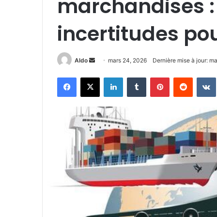
marchandises :
incertitudes po
Envoyer
Aldo
mars 24, 2026
Dernière mise à jour: m
un
Facebook
X
Linkedin
Tumblr
Pinterest
Reddit
courriel