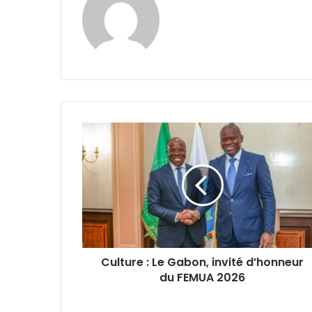
Culture
:
Le
Gabon,
invité
d’honneur
du
FEMUA
2026
Culture : Le Gabon, invité d’honneur
du FEMUA 2026