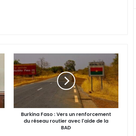
Burkina
Faso
:
Vers
un
renforcement
du
réseau
routier
Burkina Faso : Vers un renforcement
avec
l'aide
du réseau routier avec l'aide de la
de
BAD
la