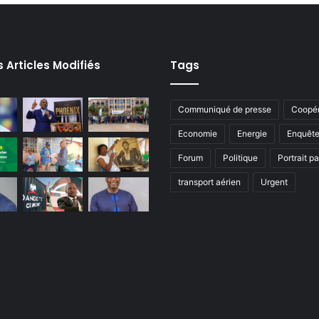
s Articles Modifiés
Tags
Communiqué de presse
Coopér
Economie
Energie
Enquêt
Forum
Politique
Portrait p
transport aérien
Urgent