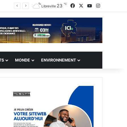
℃
Facebook
X
YouTube
Instagram
23
Libreville
TS
MONDE
ENVIRONNEMENT