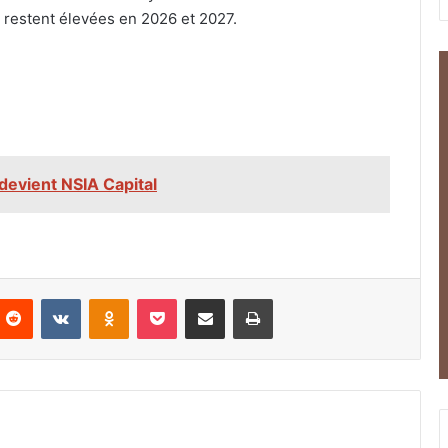
lle restent élevées en 2026 et 2027.
 devient NSIA Capital
nterest
Reddit
VKontakte
Odnoklassniki
Pocket
Partager par email
Imprimer