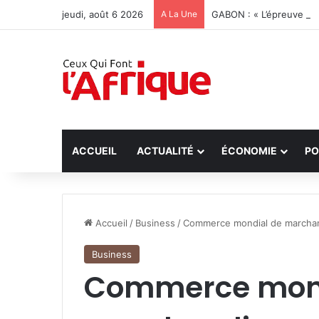
jeudi, août 6 2026
A La Une
GABON : « L’épreuve peu
ACCUEIL
ACTUALITÉ
ÉCONOMIE
PO
Accueil
/
Business
/
Commerce mondial de marchand
Business
Commerce mond