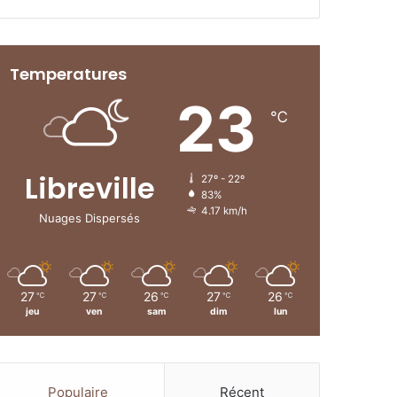
Temperatures
23
℃
Libreville
27º - 22º
83%
4.17 km/h
Nuages Dispersés
27
27
26
27
26
℃
℃
℃
℃
℃
jeu
ven
sam
dim
lun
Populaire
Récent