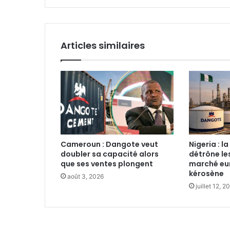
Articles similaires
Cameroun : Dangote veut
‎Nigeria : 
doubler sa capacité alors
détrône les
que ses ventes plongent‎
marché eu
kérosène‎
août 3, 2026
juillet 12, 2