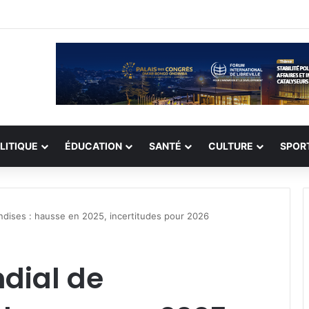
t devenir le début d’une vie nouvelle » Jonathan Diamant Boukinda
LITIQUE
ÉDUCATION
SANTÉ
CULTURE
SPOR
ises : hausse en 2025, incertitudes pour 2026
ial de