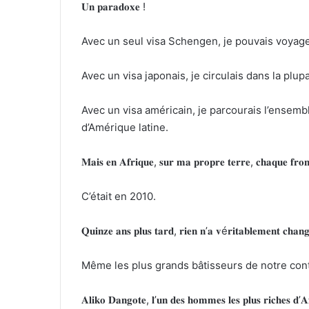
𝐔𝐧 𝐩𝐚𝐫𝐚𝐝𝐨𝐱𝐞 !
Avec un seul visa Schengen, je pouvais voyag
Avec un visa japonais, je circulais dans la plup
Avec un visa américain, je parcourais l’ensemb
d’Amérique latine.
𝐌𝐚𝐢𝐬 𝐞𝐧 𝐀𝐟𝐫𝐢𝐪𝐮𝐞, 𝐬𝐮𝐫 𝐦𝐚 𝐩𝐫𝐨𝐩𝐫𝐞 𝐭𝐞𝐫𝐫𝐞, 𝐜𝐡𝐚𝐪𝐮𝐞 𝐟𝐫𝐨𝐧𝐭
C’était en 2010.
𝐐𝐮𝐢𝐧𝐳𝐞 𝐚𝐧𝐬 𝐩𝐥𝐮𝐬 𝐭𝐚𝐫𝐝, 𝐫𝐢𝐞𝐧 𝐧’𝐚 𝐯é𝐫𝐢𝐭𝐚𝐛𝐥𝐞𝐦𝐞𝐧𝐭 𝐜𝐡𝐚𝐧
Même les plus grands bâtisseurs de notre cont
𝐀𝐥𝐢𝐤𝐨 𝐃𝐚𝐧𝐠𝐨𝐭𝐞, 𝐥’𝐮𝐧 𝐝𝐞𝐬 𝐡𝐨𝐦𝐦𝐞𝐬 𝐥𝐞𝐬 𝐩𝐥𝐮𝐬 