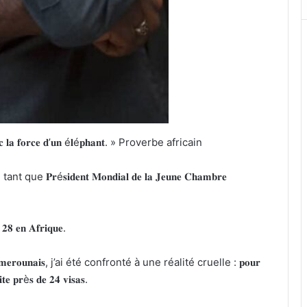
𝐞𝐧𝐭 𝐚𝐯𝐞𝐜 𝐥𝐚 𝐟𝐨𝐫𝐜𝐞 𝐝’𝐮𝐧 é𝐥é𝐩𝐡𝐚𝐧𝐭. » Proverbe africain
é𝐬𝐢𝐝𝐞𝐧𝐭 𝐌𝐨𝐧𝐝𝐢𝐚𝐥 𝐝𝐞 𝐥𝐚 𝐉𝐞𝐮𝐧𝐞 𝐂𝐡𝐚𝐦𝐛𝐫𝐞
 𝐀𝐟𝐫𝐢𝐪𝐮𝐞.
𝐮𝐞 𝐜𝐚𝐦𝐞𝐫𝐨𝐮𝐧𝐚𝐢𝐬, j’ai été confronté à une réalité cruelle : 𝐩𝐨𝐮𝐫
𝐜𝐢𝐭𝐞 𝐩𝐫è𝐬 𝐝𝐞 𝟐𝟒 𝐯𝐢𝐬𝐚𝐬.