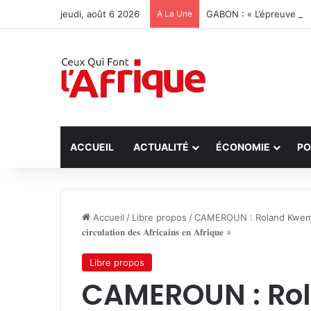
jeudi, août 6 2026
A La Une
GABON : « L’épreuve peu
ACCUEIL
ACTUALITÉ
ÉCONOMIE
PO
Accueil
/
Libre propos
/
CAMEROUN : Roland Kwemain , « l𝐚 𝐬𝐨
𝐜𝐢𝐫𝐜𝐮𝐥𝐚𝐭𝐢𝐨𝐧 𝐝𝐞𝐬 𝐀𝐟𝐫𝐢𝐜𝐚𝐢𝐧𝐬 𝐞𝐧 𝐀𝐟𝐫𝐢𝐪𝐮𝐞 »
Libre propos
CAMEROUN : Rola