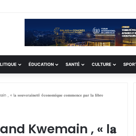
t devenir le début d’une vie nouvelle » Jonathan Diamant Boukinda
LITIQUE
ÉDUCATION
SANTÉ
CULTURE
SPOR
𝐮𝐯𝐞𝐫𝐚𝐢𝐧𝐞𝐭é é𝐜𝐨𝐧𝐨𝐦𝐢𝐪𝐮𝐞 𝐜𝐨𝐦𝐦𝐞𝐧𝐜𝐞 𝐩𝐚𝐫 𝐥𝐚 𝐥𝐢𝐛𝐫𝐞
nd Kwemain , « l𝐚