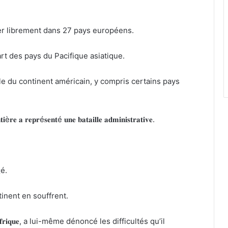
er librement dans 27 pays européens.
art des pays du Pacifique asiatique.
le du continent américain, y compris certains pays
𝐢è𝐫𝐞 𝐚 𝐫𝐞𝐩𝐫é𝐬𝐞𝐧𝐭é 𝐮𝐧𝐞 𝐛𝐚𝐭𝐚𝐢𝐥𝐥𝐞 𝐚𝐝𝐦𝐢𝐧𝐢𝐬𝐭𝐫𝐚𝐭𝐢𝐯𝐞.
𝐠é.
inent en souffrent.
𝐢𝐜𝐡𝐞𝐬 𝐝’𝐀𝐟𝐫𝐢𝐪𝐮𝐞, a lui-même dénoncé les difficultés qu’il