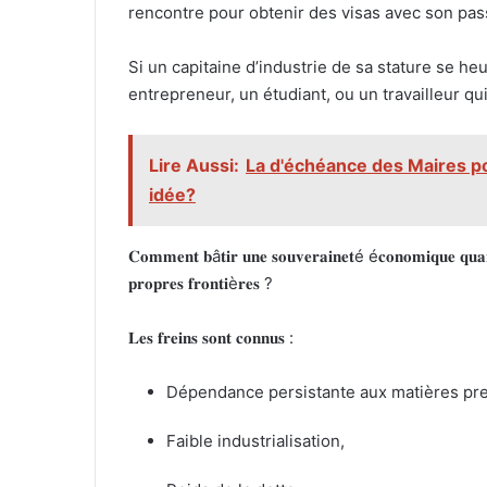
rencontre pour obtenir des visas avec son pas
Si un capitaine d’industrie de sa stature se he
entrepreneur, un étudiant, ou un travailleur q
Lire Aussi:
La d'échéance des Maires p
idée?
𝐂𝐨𝐦𝐦𝐞𝐧𝐭 𝐛â𝐭𝐢𝐫 𝐮𝐧𝐞 𝐬𝐨𝐮𝐯𝐞𝐫𝐚𝐢𝐧𝐞𝐭é é𝐜𝐨𝐧𝐨𝐦𝐢𝐪𝐮𝐞 𝐪𝐮𝐚𝐧
𝐩𝐫𝐨𝐩𝐫𝐞𝐬 𝐟𝐫𝐨𝐧𝐭𝐢è𝐫𝐞𝐬 ?
𝐋𝐞𝐬 𝐟𝐫𝐞𝐢𝐧𝐬 𝐬𝐨𝐧𝐭 𝐜𝐨𝐧𝐧𝐮𝐬 :
Dépendance persistante aux matières pr
Faible industrialisation,