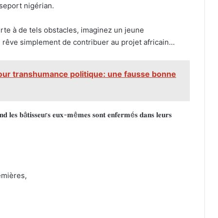
seport nigérian.
urte à de tels obstacles, imaginez un jeune
ui rêve simplement de contribuer au projet africain…
our transhumance politique: une fausse bonne
𝐝 𝐥𝐞𝐬 𝐛â𝐭𝐢𝐬𝐬𝐞𝐮r𝐬 𝐞𝐮𝐱-𝐦ê𝐦𝐞𝐬 𝐬𝐨𝐧𝐭 𝐞𝐧𝐟𝐞𝐫𝐦é𝐬 𝐝𝐚𝐧𝐬 𝐥𝐞𝐮𝐫𝐬
emières,