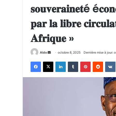
𝐬𝐨𝐮𝐯𝐞𝐫𝐚𝐢𝐧𝐞𝐭é é𝐜𝐨
𝐩𝐚𝐫 𝐥𝐚 𝐥𝐢𝐛𝐫𝐞 𝐜𝐢𝐫𝐜𝐮𝐥
𝐀𝐟𝐫𝐢𝐪𝐮𝐞 »
Envoyer
Aldo
octobre 8, 2025
Dernière mise à jour: 
un
Facebook
X
Linkedin
Tumblr
Pinterest
Reddit
courriel