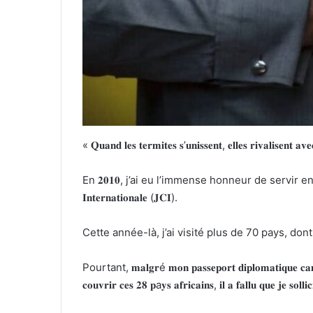
« 𝐐𝐮𝐚𝐧𝐝 𝐥𝐞𝐬 𝐭𝐞𝐫𝐦𝐢𝐭𝐞𝐬 𝐬’𝐮𝐧𝐢𝐬𝐬𝐞𝐧𝐭, 𝐞𝐥𝐥𝐞𝐬 𝐫𝐢𝐯𝐚𝐥𝐢𝐬
En 𝟐𝟎𝟏𝟎, j’ai eu l’immense honneur de servir en tant que 𝐏
𝐈𝐧𝐭𝐞𝐫𝐧𝐚𝐭𝐢𝐨𝐧𝐚𝐥𝐞 (𝐉𝐂𝐈).
Cette année-là, j’ai visité plus de 70 pays, dont 𝟐𝟖 𝐞
Pourtant, 𝐦𝐚𝐥𝐠𝐫é 𝐦𝐨𝐧 𝐩𝐚𝐬𝐬𝐞𝐩𝐨𝐫𝐭 𝐝𝐢𝐩𝐥𝐨𝐦𝐚𝐭𝐢𝐪
𝐜𝐨𝐮𝐯𝐫𝐢𝐫 𝐜𝐞𝐬 𝟐𝟖 𝐩a𝐲𝐬 𝐚𝐟𝐫𝐢𝐜𝐚𝐢𝐧𝐬, 𝐢𝐥 𝐚 𝐟𝐚𝐥𝐥𝐮 𝐪𝐮𝐞 𝐣𝐞 𝐬𝐨𝐥𝐥𝐢