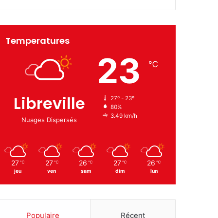
Temperatures
23
℃
Libreville
27º - 23º
80%
3.49 km/h
Nuages Dispersés
27
27
26
27
26
℃
℃
℃
℃
℃
jeu
ven
sam
dim
lun
Populaire
Récent