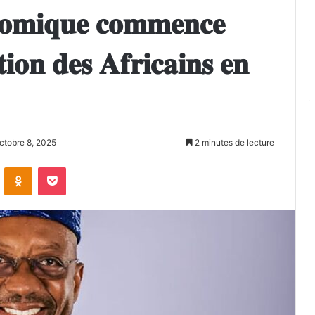
𝐨𝐦𝐢𝐪𝐮𝐞 𝐜𝐨𝐦𝐦𝐞𝐧𝐜𝐞
𝐭𝐢𝐨𝐧 𝐝𝐞𝐬 𝐀𝐟𝐫𝐢𝐜𝐚𝐢𝐧𝐬 𝐞𝐧
octobre 8, 2025
2 minutes de lecture
VKontakte
Odnoklassniki
Pocket