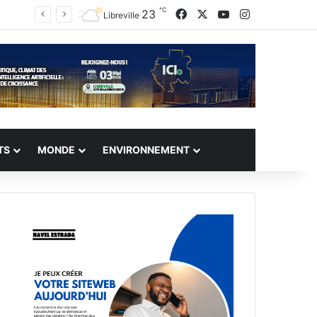
℃
Facebook
X
YouTube
Instagram
23
Libreville
TS
MONDE
ENVIRONNEMENT