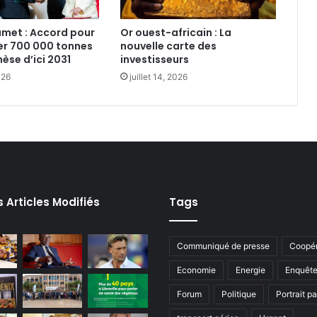
met : Accord pour
Or ouest-africain : La
er 700 000 tonnes
nouvelle carte des
se d’ici 2031
investisseurs‎
026
juillet 14, 2026
s Articles Modifiés
Tags
Communiqué de presse
Coopér
Economie
Energie
Enquêt
Forum
Politique
Portrait p