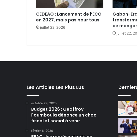
CEDEAO : Lancement de l’ECO
Gabon-Era
en 2027, mais pas pour tous‎
transform
de manganè
juillet 22, 2026
juillet 22, 2
Les Articles Les Plus Lus
Dernier
octobre 29, 2025
Budget 2026 : Geoffroy
Foumboula dénonce un choc
fiscal et social à venir
février 6, 2026
BEAC : les représentants du