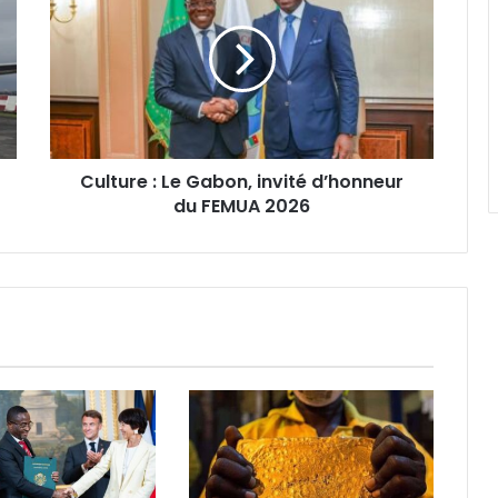
Le
Gabon,
invité
d’honneur
du
FEMUA
2026
Culture : Le Gabon, invité d’honneur
du FEMUA 2026