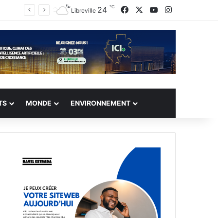
℃
Facebook
X
YouTube
Instagram
24
Libreville
TS
MONDE
ENVIRONNEMENT