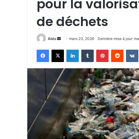
pour la valoris
de déchets
Envoyer
Aldo
mars 23, 2026
Dernière mise à jour: m
un
Facebook
X
Linkedin
Tumblr
Pinterest
Reddit
courriel