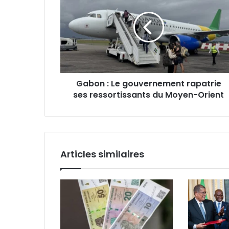
Le
gouvernement
rapatrie
ses
ressortissants
du
Moyen-
Gabon : Le gouvernement rapatrie
Orient
ses ressortissants du Moyen-Orient
Articles similaires