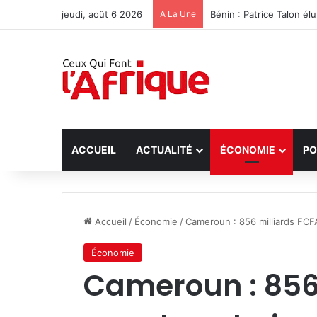
jeudi, août 6 2026
A La Une
Côte d’Ivoire : Hervé R
ACCUEIL
ACTUALITÉ
ÉCONOMIE
PO
Accueil
/
Économie
/
Cameroun : 856 milliards FCF
Économie
Cameroun : 856