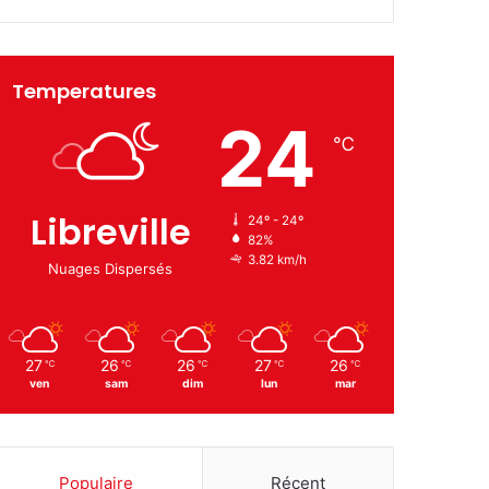
Temperatures
24
℃
Libreville
24º - 24º
82%
3.82 km/h
Nuages Dispersés
27
26
26
27
26
℃
℃
℃
℃
℃
ven
sam
dim
lun
mar
Populaire
Récent