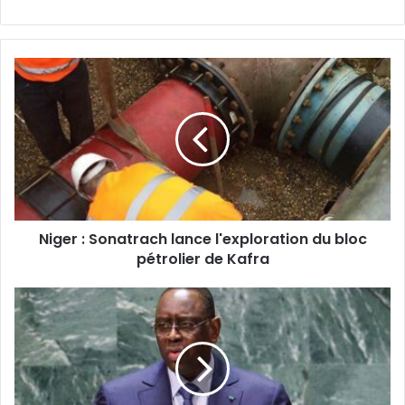
Niger
:
Sonatrach
lance
l'exploration
du
bloc
pétrolier
de
Niger : Sonatrach lance l'exploration du bloc
Kafra
pétrolier de Kafra
ONU
:
La
candidature
de
Macky