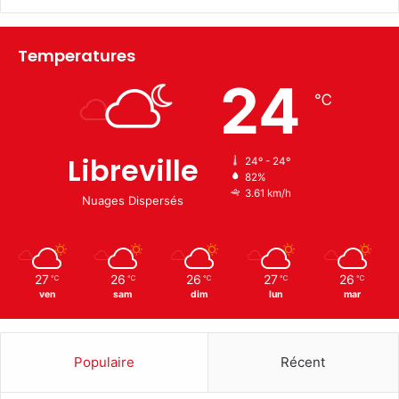
Temperatures
24
℃
Libreville
24º - 24º
82%
3.61 km/h
Nuages Dispersés
27
26
26
27
26
℃
℃
℃
℃
℃
ven
sam
dim
lun
mar
Populaire
Récent