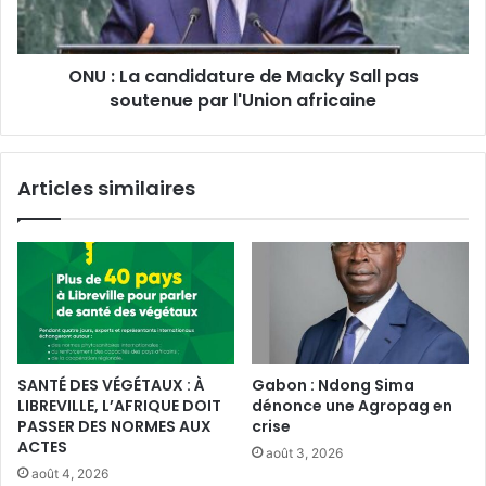
Sall
pas
soutenue
ONU : La candidature de Macky Sall pas
par
l'Union
soutenue par l'Union africaine
africaine
Articles similaires
SANTÉ DES VÉGÉTAUX : À
Gabon : Ndong Sima
LIBREVILLE, L’AFRIQUE DOIT
dénonce une Agropag en
PASSER DES NORMES AUX
crise
ACTES
août 3, 2026
août 4, 2026