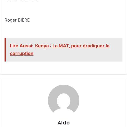
‎Roger BIÈRE
‎
Lire Aussi:
Kenya : La MAT, pour éradiquer la
corruption
Aldo