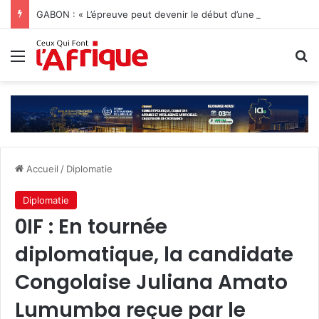
GABON : « L’épreuve peut devenir le début d’une vie nouvelle » Jonathan Diamant Boukinda
Menu
R
Accueil
/
Diplomatie
Diplomatie
0IF : En tournée
diplomatique, la candidate
Congolaise Juliana Amato
Lumumba reçue par le