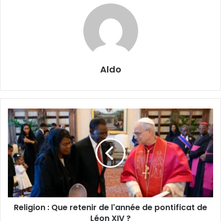
Aldo
Religion
:
Que
retenir
de
l'année
de
pontificat
de
Religion : Que retenir de l'année de pontificat de
Léon
XIV
Léon XIV ?