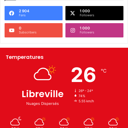
2 904
1 000
Fans
Followers
0
1 000
Subscribers
Followers
Temperatures
26
℃
Libreville
26º - 24º
74%
5.55 km/h
Nuages Dispersés