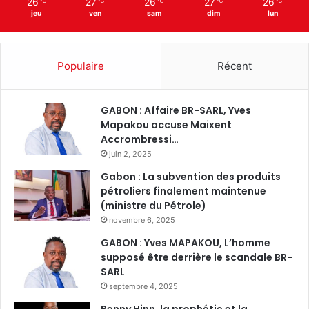
26
27
26
27
26
℃
℃
℃
℃
℃
jeu
ven
sam
dim
lun
Populaire
Récent
GABON : Affaire BR-SARL, Yves
Mapakou accuse Maixent
Accrombressi…
juin 2, 2025
Gabon : La subvention des produits
pétroliers finalement maintenue
(ministre du Pétrole)
novembre 6, 2025
GABON : Yves MAPAKOU, L’homme
supposé être derrière le scandale BR-
SARL
septembre 4, 2025