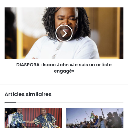
?
DIASPORA
:
Isaac
John
«Je
suis
un
artiste
engagé»
DIASPORA : Isaac John «Je suis un artiste
engagé»
Articles similaires