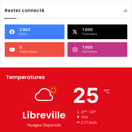
Restez connecté
2 904
1 000
Fans
Followers
0
1 000
Subscribers
Followers
Temperatures
25
℃
Libreville
27º - 24º
74%
2.77 km/h
Nuages Dispersés