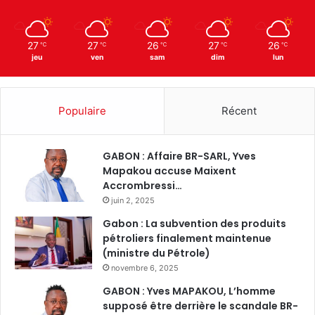
27
27
26
27
26
℃
℃
℃
℃
℃
jeu
ven
sam
dim
lun
Populaire
Récent
GABON : Affaire BR-SARL, Yves
Mapakou accuse Maixent
Accrombressi…
juin 2, 2025
Gabon : La subvention des produits
pétroliers finalement maintenue
(ministre du Pétrole)
novembre 6, 2025
GABON : Yves MAPAKOU, L’homme
supposé être derrière le scandale BR-