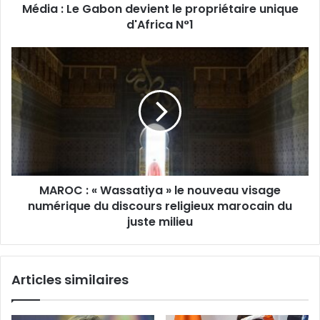
Média : Le Gabon devient le propriétaire unique
N°1
d'Africa N°1
MAROC
:
«
Wassatiya
»
le
nouveau
visage
numérique
MAROC : « Wassatiya » le nouveau visage
du
discours
numérique du discours religieux marocain du
religieux
juste milieu
marocain
du
juste
Articles similaires
milieu