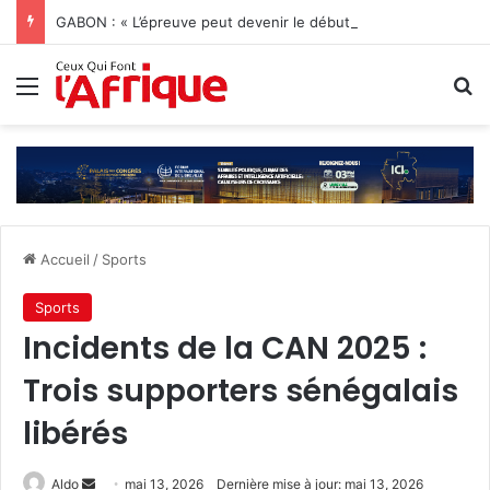
GABON : « L’épreuve peut devenir le début d’une vie nouvelle » Jonathan Diamant Boukinda
Menu
R
Accueil
/
Sports
Sports
Incidents de la CAN 2025 :
Trois supporters sénégalais
libérés
Envoyer
Aldo
mai 13, 2026
Dernière mise à jour: mai 13, 2026